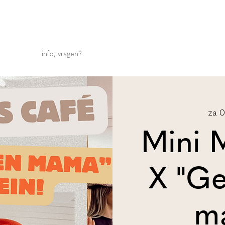
info, vragen?
za 
Mini 
X "G
m