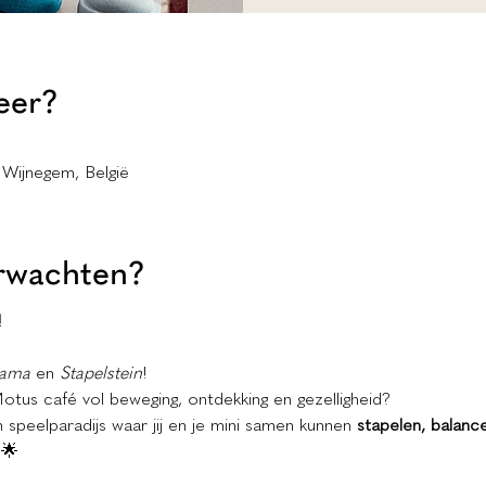
eer?
 Wijnegem, België
rwachten?
!
ama
 en 
Stapelstein
!
Motus café vol beweging, ontdekking en gezelligheid? 
speelparadijs waar jij en je mini samen kunnen 
stapelen, balanc
 🌟