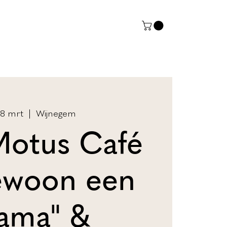
08 mrt
  |  
Wijnegem
Motus Café
ewoon een
ama" &